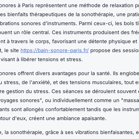
onores à Paris représentent une méthode de relaxation p
les bienfaits thérapeutiques de la sonothérapie, une prat
vibrations sonores d'instruments. Parmi ceux-ci, les bols ti
ouent un rôle central. Ces instruments produisent des f
nt à travers le corps, favorisant une détente physique et
 le site
https://bain-sonore-paris.fr/
propose des sessio
isant à libérer tensions et stress.
onores offrent divers avantages pour la santé. Ils englobe
u stress, de l'anxiété, et des tensions musculaires, tout e
re gestion du stress. Ces séances se déroulent souvent
voyages sonores", ou individuellement comme un "massa
pants sont allongés confortablement tandis que les instru
tour d'eux, créent une ambiance apaisante.
e, la sonothérapie, grâce à ses vibrations bienfaisantes, 