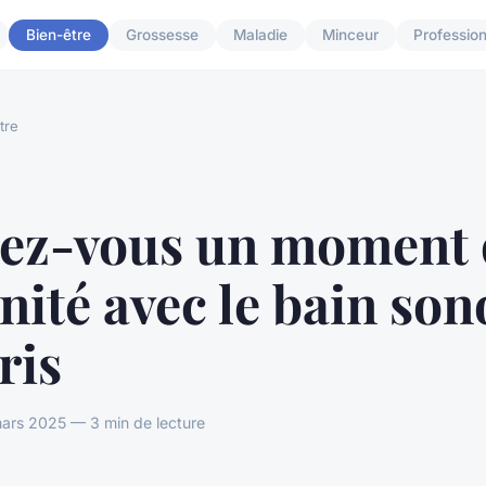
Bien-être
Grossesse
Maladie
Minceur
Professio
tre
rez-vous un moment 
nité avec le bain son
ris
rs 2025 — 3 min de lecture