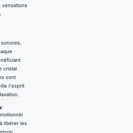
s sensations
s
 sonores,
chaque
néficiant
 cristal
es sont
le l'esprit
laxation.
e
émotionnel
 libérer les
érison