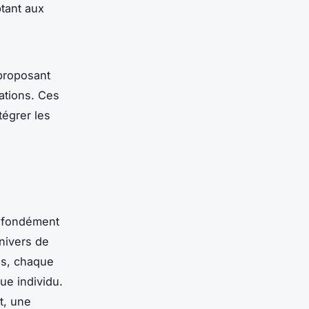
ptant aux
proposant
ations. Ces
tégrer les
ofondément
nivers de
ns, chaque
ue individu.
t, une