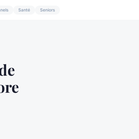
nnels
Santé
Seniors
de
ore