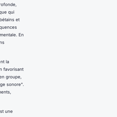
rofonde,
ique qui
bétains et
réquences
 mentale. En
ns
nt la
n favorisant
 en groupe,
ge sonore".
ments,
est une