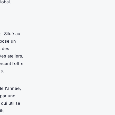
lobal.
e. Situé au
opose un
t des
es ateliers,
cent l’offre
es.
de l'année,
 par une
ui utilise
its