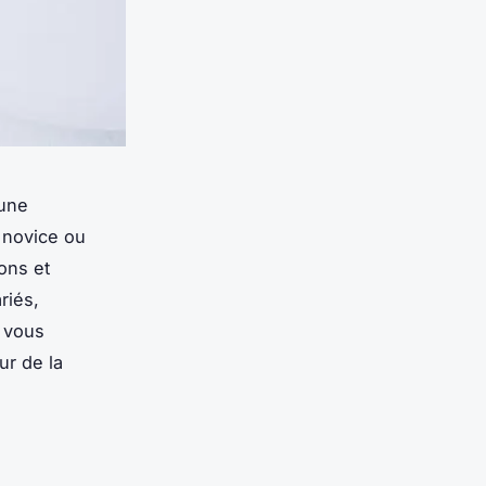
 une
z novice ou
ons et
riés,
, vous
ur de la