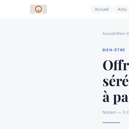
Accueil
Actu
Accueil
›
Bien-ê
BIEN-ÊTRE
Off
séré
à pa
Noham — 3 ma