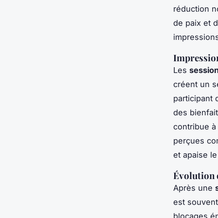
réduction n
de paix et 
impressions
Impression
Les
session
créent un s
participant
des bienfai
contribue à
perçues com
et apaise le
Évolution 
Après une
est souvent
blocages én