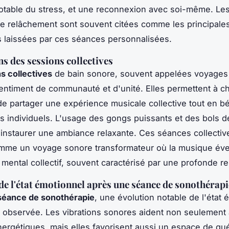
otable du stress, et une reconnexion avec soi-même. Le
de relâchement sont souvent citées comme les principale
 laissées par ces séances personnalisées.
s des sessions collectives
s collectives
de bain sonore, souvent appelées voyages
entiment de communauté et d'unité. Elles permettent à 
 de partager une expérience musicale collective tout en bé
ts individuels. L'usage des gongs puissants et des bols de
 instaurer une ambiance relaxante. Ces séances collectiv
me un voyage sonore transformateur où la musique éveil
 mental collectif, souvent caractérisé par une profonde re
de l'état émotionnel après une séance de sonothérapi
séance de sonothérapie
, une évolution notable de l'état 
 observée. Les vibrations sonores aident non seulement à
ergétiques, mais elles favorisent aussi un espace de gu