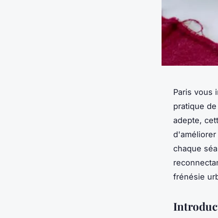
Paris vous 
pratique de
adepte, cet
d'améliorer
chaque séan
reconnectan
frénésie ur
Introduc