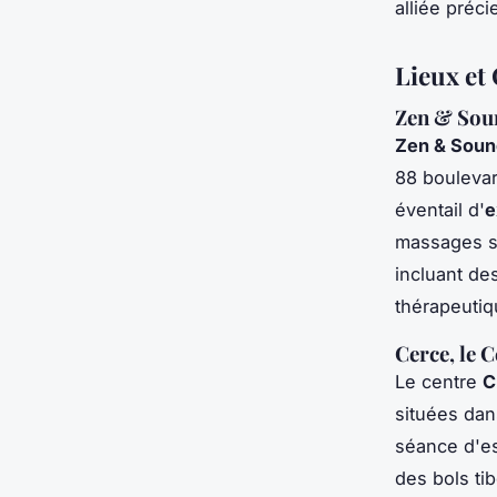
alliée préc
Lieux et 
Zen & Sou
Zen & Soun
88 boulevar
éventail d'
e
massages so
incluant de
thérapeutiqu
Cerce, le 
Le centre
C
situées dan
séance d'es
des bols ti